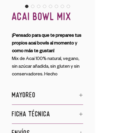
Acai Bowl Mix
¡Pensado para que te prepares tus
propios acai bowls al momento y
como más te gustan!
Mix de Acai 100% natural, vegano,
sin azúcar añadida, sin gluten y sin
conservadores. Hecho
exclusivamente a base de pulpa
orgánica de acai, plátano, frutos
MAYOREO
rojos y leche de almendras.
Para conocer nuestros precios y
FICHA TÉCNICA
Su textura y sabor están diseñados
presentaciones y realizar un
para que solo tengas que agregar
pedido, da click en el botón de
Recomendaciones de uso:
tus toppings favoritos, sin invertir
MAYOREO
y llena el formulario