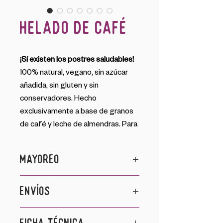
Helado De Café
¡Sí existen los postres saludables!
100% natural, vegano, sin azúcar
añadida, sin gluten y sin
conservadores. Hecho
exclusivamente a base de granos
de café y leche de almendras. Para
que te quites el antojo de algo
dulce sin sacrificar tu salud.
MAYOREO
¡Consulta nuestros precios a
Para conocer nuestros precios y
ENVÍOS
mayoreo y detalles del producto en
presentaciones y realizar un
los apartados que vienen más
pedido, da click en el botón de
Mínimos de compra:
¡Pide la
abajo!
MAYOREO
y llena el formulario